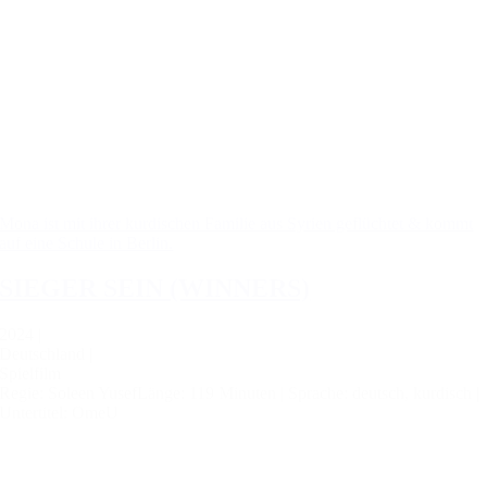
Mona ist mit ihrer kurdischen Familie aus Syrien geflüchtet & kommt
auf eine Schule in Berlin.
SIEGER SEIN (WINNERS)
2024 |
Deutschland |
Spielfilm
Regie: Soleen Yusef
Länge: 119 Minuten |
Sprache: deutsch, kurdisch |
Untertitel: OmeU