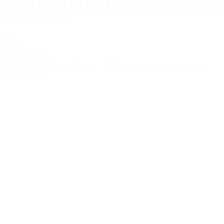
A GUARDIA DI UNA FEDE (GUARDIAN
OF A FAITH)
2023 |
Italien |
Dokumentarfilm
Regie: Andrea Zambelli
Länge: 100 Minuten |
Sprache: italienisch |
Untertitel: OmU