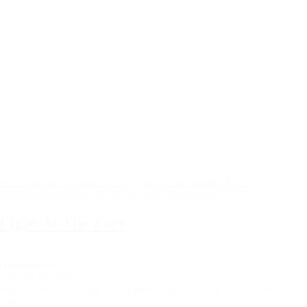
Im Herzen der schottischen Highlands wird Shadab Iftikhar
Großbritanniens einziger asiatischer Fußballtrainer.
Fight At The Fort
2022 |
Großbritannien |
Dokumentarfilm
Regie: Alex Gale
Länge: 58 Minuten |
Sprache: englisch |
Untertitel:
OmeU