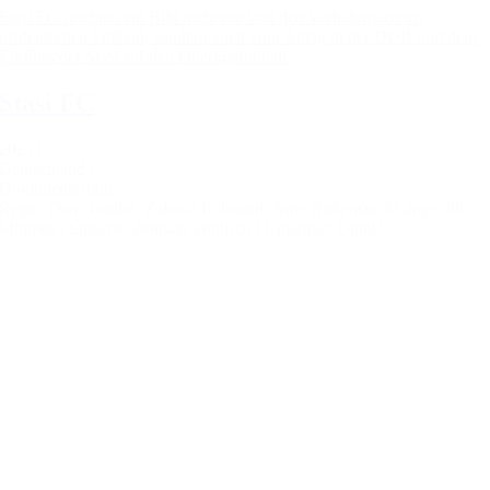
Stasi FC zeichnet ein Bild nicht nur von den Verhältnissen im
ostdeutschen Fußball, sondern auch vom Alltag in der DDR und dem
Einfluss der Stasi auf den Oberligafußball.
Stasi FC
2023 |
Deutschland |
Dokumentarfilm
Regie: Dan Gordon, Zakaria Rahmani, Arne Birkenstock
Länge: 88
Minuten |
Sprache: deutsch, englisch |
Untertitel: OmeU