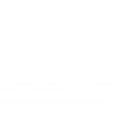
Seine Mannschaft verliert Spiel um Spiel. Aber ein Fußballtrainer aus
einem Dorf in Transsilvanien gibt nicht auf.
Vulturii din Țaga (Eagles from Țaga)
2022 |
Rumänien, Slowakei |
Dokumentarfilm