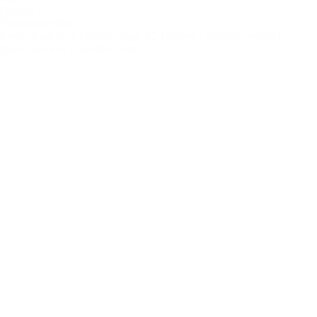
Spanien |
Dokumentarfilm
Regie: Raul de la Fuente|
Länge: 82 Minuten |
Sprache: englisch,
spanisch, ewe |
Untertitel: OmeU