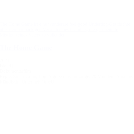
The Home Game ist eine wunderare feel-good Underdog-Geschichte
über den hartnäckigen Versuch eines Isländers, die gescheiterte
Mission seines Vaters zu vollenden:
The Home Game
2023 |
Island |
Dokumentarfilm
Regie: Smari Gunn, Logi Sigursveinsson
Länge: 79 Minuten |
Sprache:
isländisch |
Untertitel: OmeU