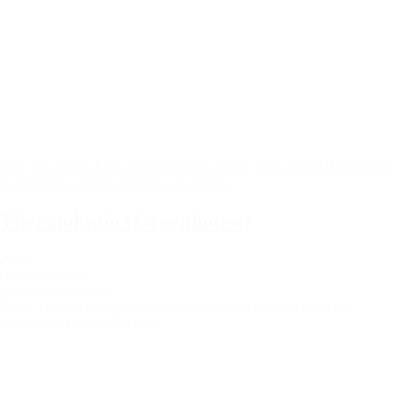
Sally, ein junger Einwanderer, träumt davon, seine kleine Heimatstadt
zu verlassen, um für Juventus zu spielen.
Thermokipio (Greenhouse)
2023 |
Griechenland |
Kurzfilm, Spielfilm
Regie: George Georgakopoulos
Länge: 18 Minuten |
Sprache:
griechisch |
Untertitel: OmeU