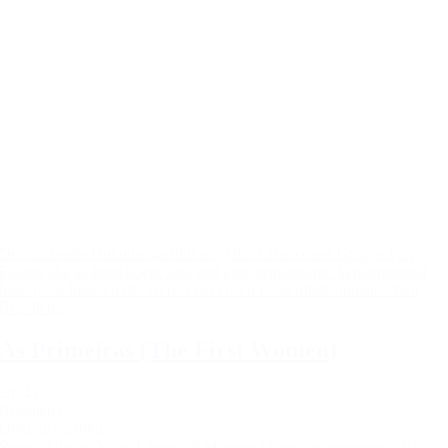
Der packende Dokumentarfilm zeigt das Leben einer Gruppe von
Frauen, die in ihren 60ern sind und eine gemeinsame Vergangenheit
haben: Sie bildeten das Gerüst der ersten Frauenfußballmannschaft
Brasiliens.
As Primeiras (The First Women)
2024 |
Brasilien |
Dokumentarfilm
Regie: Adriana Yañez
Länge: 78 Minuten |
Sprache: portugiesisch |