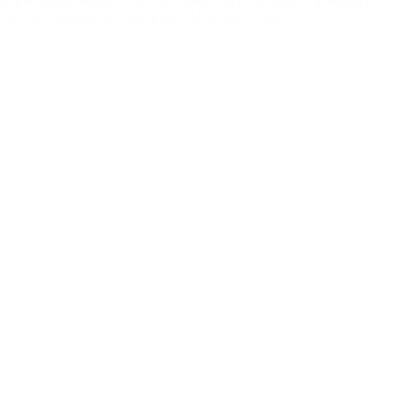
Regie: Iulian Manuel Ghervas, Adina Popescu
Länge: 74 Minuten |
Sprache: rumänisch, slowakisch |
Untertitel: OmeU