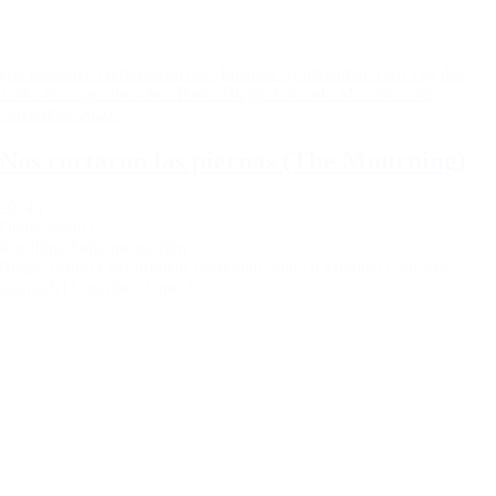
Die paradoxe Gefühlswelt der „hinchas“ (Fußballfans) am Tag des
Todes der argentinischen Ikone Diego Armando Maradona im
November 2020.
Nos cortaron las piernas (The Mourning)
2024 |
Deutschland |
Kurzfilm, Dokumentarfilm
Regie: Bruno Christofoletti Barrenha
Länge: 9 Minuten |
Sprache:
spanisch |
Untertitel: OmeU