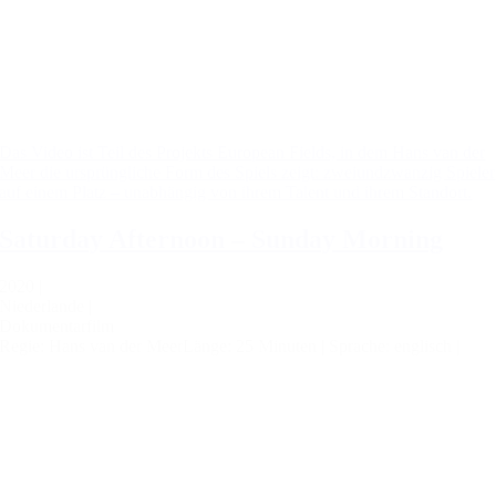
Das Video ist Teil des Projekts European Fields, in dem Hans van der
Meer die ursprüngliche Form des Spiels zeigt: zweiundzwanzig Spieler
auf einem Platz – unabhängig von ihrem Talent und ihrem Standort.
Saturday Afternoon – Sunday Morning
2020 |
Niederlande |
Dokumentarfilm
Regie: Hans van der Meer
Länge: 25 Minuten |
Sprache: englisch |