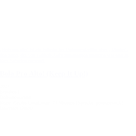
„Bola pro alto“ ist ein ästhetischer Dokumentarfilm über „Altinha“,
den Sport, der von Fußball-Aufwärmübungen inspiriert war und an
Rios Stränden entstand.
Bola Pro Alto! (Keep It Up!)
2023 |
Brasilien |
Dokumentarfilm
Regie: Cecilia Lang
Länge: 71 Minuten |
Sprache: portugiesisch |
Untertitel: OmeU