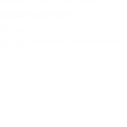
die unglaubliche Geschichte des Fußballers Rudi Varda.
DIAMANTE Fussballgott
2023 |
Deutschland |
Spielfilm
Regie: Georg Nonnenmacher
Länge: 99 Minuten |
Sprache: deutsch |
Untertitel: OmeU