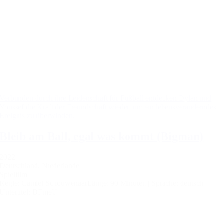
Verbunden durch ihre Leidenschaft für Fußball entdecken Dylan und
Youssef die Kraft der Freundschaft wieder, um ein lebensveränderndes
Ereignis zu überwinden.
Bleib am Ball, egal was kommt (Bigman)
2022 |
Deutschland, Niederlande |
Spielfilm
Regie: Camiel Schouwenaar
Länge: 90 Minuten |
Sprache: deutsch |
Untertitel: DFmeU