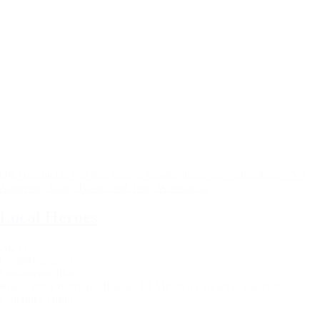
Die Geschichte von drei jungen Arbeiterjungs aus Nottingham – Viv
Anderson, Garry Birtles und Tony Woodcock.
Local Heroes
2023 |
Großbritannien |
Dokumentarfilm
Regie: John Warrington
Länge: 81 Minuten |
Sprache: englisch |
Untertitel: OmeU