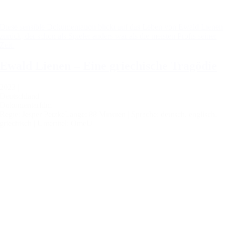
Diese sensible Dokumentation blickt auf das Leben von Ewald Lienen
zurück, der schon als Spieler anders war als die meisten Profis seiner
Zeit.
Ewald Lienen – Eine griechische Tragödie
2023 |
Deutschland |
Dokumentarfilm
Regie: Jesper Petzke
Länge: 88 Minuten |
Sprache: deutsch, englisch,
griechisch |
Untertitel: OmeU