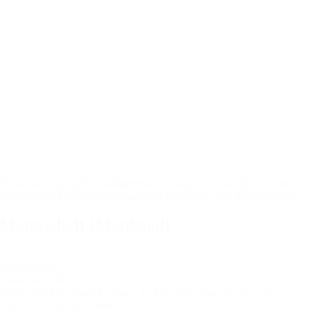
Mannschaft portraitiert dokumentarisch und szenisch Spieler einer
Kreuzberger Fußballmannschaft und ihre Bilder von Männlichkeit.
Mannschaft (Manhood)
2024 |
Deutschland |
Dokumentarfilm
Regie: Tobit Kochanek
Länge: 72 Minuten |
Sprache: deutsch,
englisch |
Untertitel: OmeU