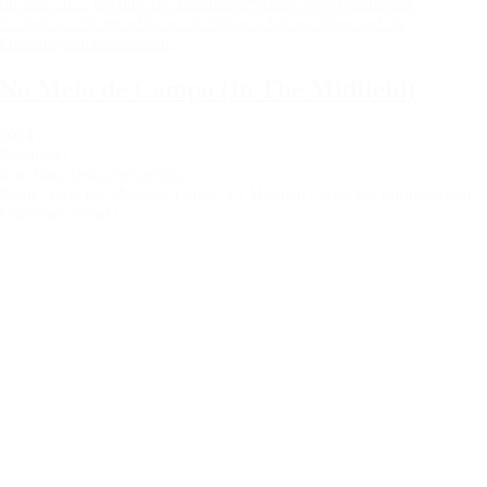
Im Jahr 2022 erlebten die Brasilianer*innen zwei emotionale
Ereignisse: die polarisierten Präsidentschaftswahlen und die
Fußballweltmeisterschaft.
No Meio de Campo (In The Midfield)
2024 |
Brasilien |
Kurzfilm, Dokumentarfilm
Regie: Vinícius Menezes
Länge: 15 Minuten |
Sprache: portugiesisch |
Untertitel: OmeU