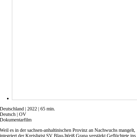
Deutschland | 2022 | 65 min.
Deutsch | OV
Dokumentarfilm
Weil es in der sachsen-anhaltinischen Provinz an Nachwuchs mangelt,
integriert der Kreisligist SV Blau-Weiß Grana verstärkt Geflüchtete ins