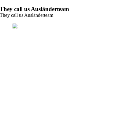
Zum
They call us Ausländerteam
Inhalt
They call us Ausländerteam
springen