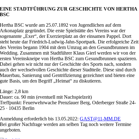
EINE STADTFÜHRUNG ZUR GESCHICHTE VON HERTHA
BSC
Hertha BSC wurde am 25.07.1892 von Jugendlichen auf dem
Arkonaplatz gegründet. Die erste Spielstätte des Vereins war der
sogenannte „Exer“, der Exerzierplatz an der einsamen Pappel. Dort
steht heute dar Friedrich-Ludwig-Jahn-Sportpark. Die erfolgreiche Zeit
des Vereins begann 1904 mit dem Umzug an den Gesundbrunnen im
Wedding. Zusammen mit Stadtführer Klaus Gierl werden wir von der
ersten Vereinskneipe von Hertha BSC zum Gesundbrunnen spazieren.
Dabei gehen wir nicht nur der Geschichte des Sports nach, sondern
auch der wechselvollen Geschichte dieser Stadtteile. Diese sind durch
Mauerbau, Sanierung und Gentrifizierung gezeichnet und bieten eine
gute Basis, um den Begriff „Heimat“ zu diskutieren.
Länge: 2,8 km
Dauer: ca. 90 min (eventuell mit Nachspielzeit)
Treffpunkt:
Feuerwehrwache Prenzlauer Berg, Oderberger Straße 24-
25 · 10435 Berlin
Anmeldung erforderlich bis 13.05.2022:
GAST@11-MM.DE
Bei großer Nachfrage werden am selben Tag noch weitere Termine
angeboten.