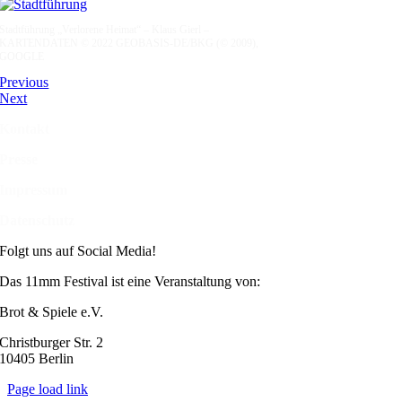
Stadtführung „Verlorene Heimat“ – Klaus Gierl –
KARTENDATEN © 2022 GEOBASIS-DE/BKG (© 2009),
GOOGLE
Previous
Next
Kontakt
Presse
Impressum
Datenschutz
Folgt uns auf Social Media!
Das 11mm Festival ist eine Veranstaltung von:
Brot & Spiele e.V.
Christburger Str. 2
10405 Berlin
Page load link