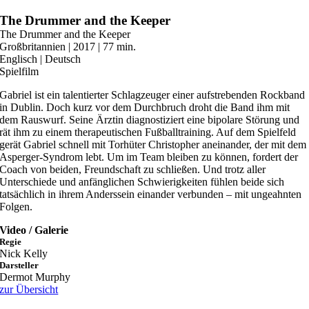
Zum
The Drummer and the Keeper
Inhalt
The Drummer and the Keeper
springen
Großbritannien | 2017 | 77 min.
Englisch | Deutsch
Spielfilm
Gabriel ist ein talentierter Schlagzeuger einer aufstrebenden Rockband
in Dublin. Doch kurz vor dem Durchbruch droht die Band ihm mit
dem Rauswurf. Seine Ärztin diagnostiziert eine bipolare Störung und
rät ihm zu einem therapeutischen Fußballtraining. Auf dem Spielfeld
gerät Gabriel schnell mit Torhüter Christopher aneinander, der mit dem
Asperger-Syndrom lebt. Um im Team bleiben zu können, fordert der
Coach von beiden, Freundschaft zu schließen. Und trotz aller
Unterschiede und anfänglichen Schwierigkeiten fühlen beide sich
tatsächlich in ihrem Anderssein einander verbunden – mit ungeahnten
Folgen.
Video / Galerie
Regie
Nick Kelly
Darsteller
Dermot Murphy
zur Übersicht