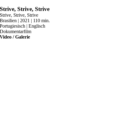
Zum
Strive, Strive, Strive
Inhalt
Strive, Strive, Strive
springen
Brasilien | 2021 | 110 min.
Portugiesisch | Englisch
Dokumentarfilm
Video / Galerie