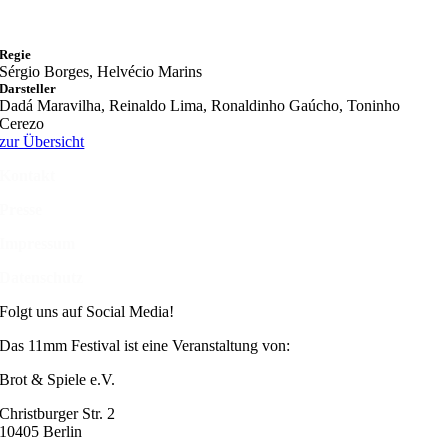
Regie
Sérgio Borges, Helvécio Marins
Darsteller
Dadá Maravilha, Reinaldo Lima, Ronaldinho Gaúcho, Toninho
Cerezo
zur Übersicht
Kontakt
Presse
Impressum
Datenschutz
Folgt uns auf Social Media!
Das 11mm Festival ist eine Veranstaltung von:
Brot & Spiele e.V.
Christburger Str. 2
10405 Berlin