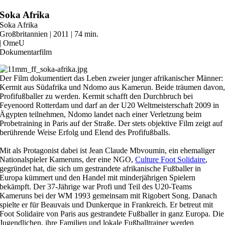
Zum
Soka Afrika
Inhalt
Soka Afrika
springen
Großbritannien | 2011 | 74 min.
| OmeU
Dokumentarfilm
Der Film dokumentiert das Leben zweier junger afrikanischer Männer:
Kermit aus Südafrika und Ndomo aus Kamerun. Beide träumen davon
Profifußballer zu werden. Kermit schafft den Durchbruch bei
Feyenoord Rotterdam und darf an der U20 Weltmeisterschaft 2009 in
Ägypten teilnehmen, Ndomo landet nach einer Verletzung beim
Probetraining in Paris auf der Straße. Der stets objektive Film zeigt auf
berührende Weise Erfolg und Elend des Profifußballs.
Mit als Protagonist dabei ist Jean Claude Mbvoumin, ein ehemaliger
Nationalspieler Kameruns, der eine NGO,
Culture Foot Solidaire
,
gegründet hat, die sich um gestrandete afrikanische Fußballer in
Europa kümmert und den Handel mit minderjährigen Spielern
bekämpft. Der 37-Jährige war Profi und Teil des U20-Teams
Kameruns bei der WM 1993 gemeinsam mit Rigobert Song. Danach
spielte er für Beauvais und Dunkerque in Frankreich. Er betreut mit
Foot Solidaire von Paris aus gestrandete Fußballer in ganz Europa. Die
Jugendlichen, ihre Familien und lokale Fußballtrainer werden