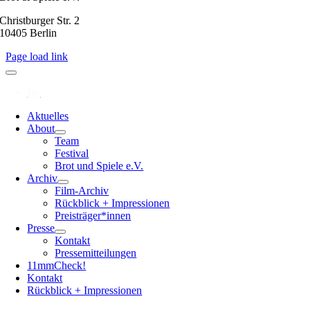
Christburger Str. 2
10405 Berlin
Page load link
Aktuelles
About
Team
Festival
Brot und Spiele e.V.
Archiv
Film-Archiv
Rückblick + Impressionen
Preisträger*innen
Presse
Kontakt
Pressemitteilungen
11mmCheck!
Kontakt
Rückblick + Impressionen