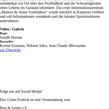
unmittelbar vor Ort über den Profifußball und die Schwierigkeiten
eines Lebens im Ausland informiert. Das erste Informationszentrum
„Maison du Jeune Footballeur“ wurde kürzlich in Kamerun eröffnet
und soll Informationen vermitteln und die lokalen Sportstrukturen
unterstützen.
Video / Galerie
Regie
Suridh Hassan
Darsteller
Kermit Erasmus, Ndomo Sabo, Jean Claude Mbvoumin
zur Übersicht
Kontakt
Presse
Impressum
Datenschutz
Folgt uns auf Social Media!
Das 11mm Festival ist eine Veranstaltung von:
Brot & Spiele e.V.