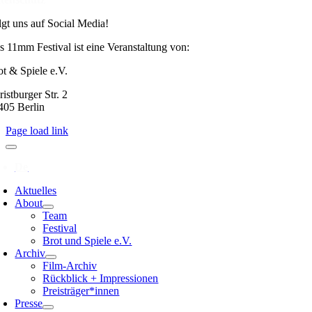
lgt uns auf Social Media!
s 11mm Festival ist eine Veranstaltung von:
ot & Spiele e.V.
istburger Str. 2
405 Berlin
Page load link
Aktuelles
About
Team
Festival
Brot und Spiele e.V.
Archiv
Film-Archiv
Rückblick + Impressionen
Preisträger*innen
Presse