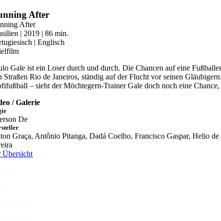
Zum
nning After
Inhalt
nning After
springen
silien | 2019 | 86 min.
rtugiesisch | Englisch
ielfilm
ulo Gale ist ein Loser durch und durch. Die Chancen auf eine Fußballer
n Straßen Rio de Janeiros, ständig auf der Flucht vor seinen Gläubige
ofifußball – sieht der Möchtegern-Trainer Gale doch noch eine Chance
deo / Galerie
gie
ferson De
steller
lton Graça, Antônio Pitanga, Dadá Coelho, Francisco Gaspar, Helio de 
reira
r Übersicht
ntakt
esse
pressum
tenschutz