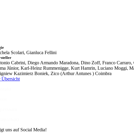
gie
chela Scolari, Gianluca Fellini
steller
tonio Cabrini, Diego Armando Maradona, Dino Zoff, Franco Carraro, Ga
ma Júnior, Karl-Heinz Rummenigge, Kurt Hamrin, Luciano Moggi, Marco
igniew Kazimierz Boniek, Zico (Arthur Antunes ) Coimbra
r Übersicht
ntakt
esse
pressum
tenschutz
lgt uns auf Social Media!