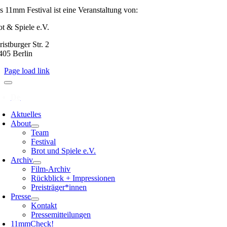
s 11mm Festival ist eine Veranstaltung von:
ot & Spiele e.V.
istburger Str. 2
405 Berlin
Page load link
Aktuelles
About
Team
Festival
Brot und Spiele e.V.
Archiv
Film-Archiv
Rückblick + Impressionen
Preisträger*innen
Presse
Kontakt
Pressemitteilungen
11mmCheck!