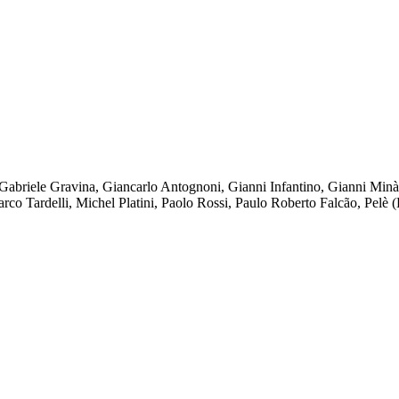
briele Gravina, Giancarlo Antognoni, Gianni Infantino, Gianni Minà,
 Tardelli, Michel Platini, Paolo Rossi, Paulo Roberto Falcão, Pelè