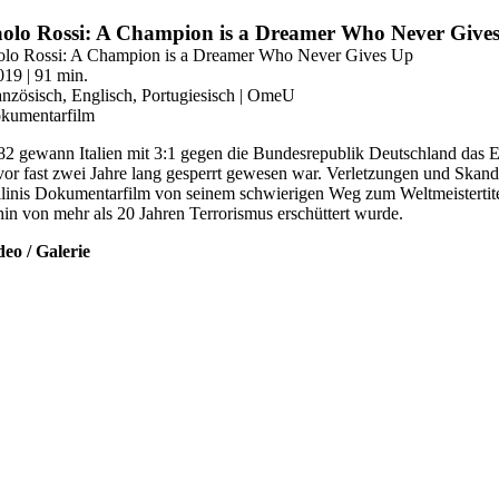
Zum
olo Rossi: A Champion is a Dreamer Who Never Give
Inhalt
olo Rossi: A Champion is a Dreamer Who Never Gives Up
springen
019 | 91 min.
anzösisch, Englisch, Portugiesisch | OmeU
kumentarfilm
82 gewann Italien mit 3:1 gegen die Bundesrepublik Deutschland das En
vor fast zwei Jahre lang gesperrt gewesen war. Verletzungen und Skanda
llinis Dokumentarfilm von seinem schwierigen Weg zum Weltmeistertitel.
hin von mehr als 20 Jahren Terrorismus erschüttert wurde.
deo / Galerie