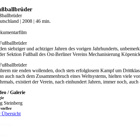
Zum
ußballbrüder
Inhalt
ßballbrüder
springen
utschland | 2008 | 46 min.
kumentarfilm
 den siebziger und achtziger Jahren des vorigen Jahrhunderts, unbem
 der Sektion Fußball des Ost-Berliner Vereins Mechanisierung Köpenick
 ihrem nie enden wollenden, doch stets erfolglosem Kampf um Drittklass
nn auch nach dem Zusammenbruch eines Weltsystems, hielten viele vo
hrmals, existiert der Verein, nach einhundert Jahren, immer noch, auch
deo / Galerie
gie
rg Steinberg
steller
r Übersicht
ntakt
esse