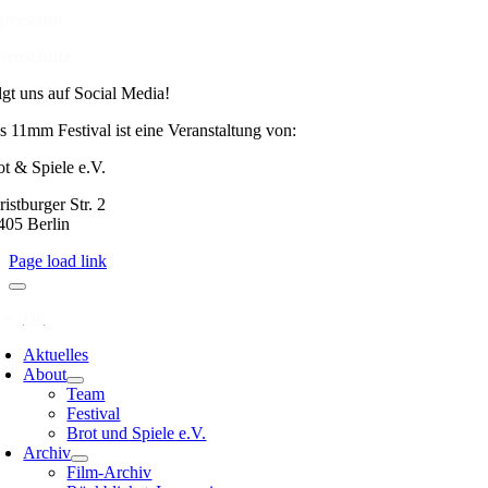
pressum
tenschutz
lgt uns auf Social Media!
s 11mm Festival ist eine Veranstaltung von:
ot & Spiele e.V.
istburger Str. 2
405 Berlin
Page load link
Aktuelles
About
Team
Festival
Brot und Spiele e.V.
Archiv
Film-Archiv