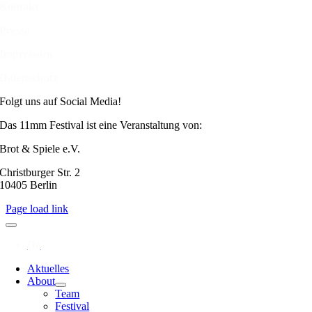
Kontakt
Presse
Impressum
Datenschutz
Folgt uns auf Social Media!
Das 11mm Festival ist eine Veranstaltung von:
Brot & Spiele e.V.
Christburger Str. 2
10405 Berlin
Page load link
Aktuelles
About
Team
Festival