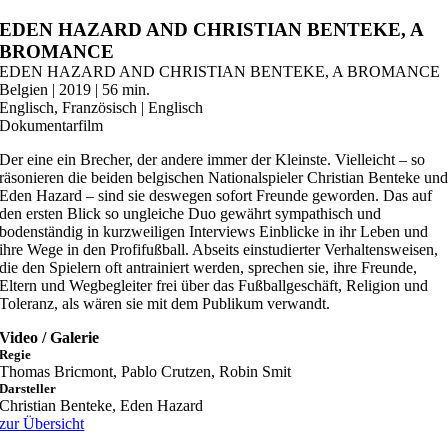
Zum
EDEN HAZARD AND CHRISTIAN BENTEKE, A
Inhalt
BROMANCE
springen
EDEN HAZARD AND CHRISTIAN BENTEKE, A BROMANCE
Belgien | 2019 | 56 min.
Englisch, Französisch | Englisch
Dokumentarfilm
Der eine ein Brecher, der andere immer der Kleinste. Vielleicht – so
räsonieren die beiden belgischen Nationalspieler Christian Benteke un
Eden Hazard – sind sie deswegen sofort Freunde geworden. Das auf
den ersten Blick so ungleiche Duo gewährt sympathisch und
bodenständig in kurzweiligen Interviews Einblicke in ihr Leben und
ihre Wege in den Profifußball. Abseits einstudierter Verhaltensweisen,
die den Spielern oft antrainiert werden, sprechen sie, ihre Freunde,
Eltern und Wegbegleiter frei über das Fußballgeschäft, Religion und
Toleranz, als wären sie mit dem Publikum verwandt.
Video / Galerie
Regie
Thomas Bricmont, Pablo Crutzen, Robin Smit
Darsteller
Christian Benteke, Eden Hazard
zur Übersicht