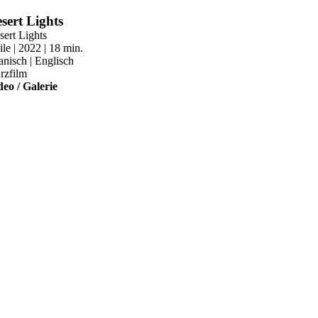
Zum
sert Lights
Inhalt
sert Lights
springen
le | 2022 | 18 min.
anisch | Englisch
rzfilm
deo / Galerie