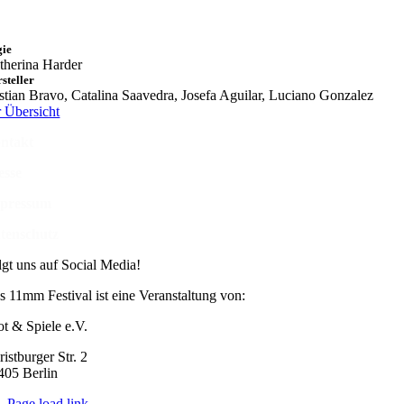
gie
therina Harder
steller
stian Bravo, Catalina Saavedra, Josefa Aguilar, Luciano Gonzalez
r Übersicht
ntakt
esse
pressum
tenschutz
lgt uns auf Social Media!
s 11mm Festival ist eine Veranstaltung von:
ot & Spiele e.V.
istburger Str. 2
405 Berlin
Page load link