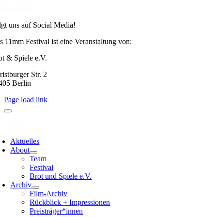
tenschutz
lgt uns auf Social Media!
s 11mm Festival ist eine Veranstaltung von:
ot & Spiele e.V.
istburger Str. 2
405 Berlin
Page load link
Aktuelles
About
Team
Festival
Brot und Spiele e.V.
Archiv
Film-Archiv
Rückblick + Impressionen
Preisträger*innen