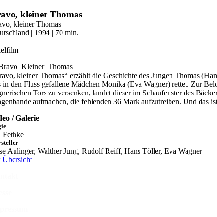
Zum
avo, kleiner Thomas
Inhalt
avo, kleiner Thomas
springen
utschland | 1994 | 70 min.
ielfilm
ravo, kleiner Thomas“ erzählt die Geschichte des Jungen Thomas (Hans 
s in den Fluss gefallene Mädchen Monika (Eva Wagner) rettet. Zur Belo
gnerischen Tors zu versenken, landet dieser im Schaufenster des Bäcker
ngenbande aufmachen, die fehlenden 36 Mark aufzutreiben. Und das is
deo / Galerie
gie
n Fethke
steller
ise Aulinger, Walther Jung, Rudolf Reiff, Hans Töller, Eva Wagner
r Übersicht
ntakt
esse
pressum