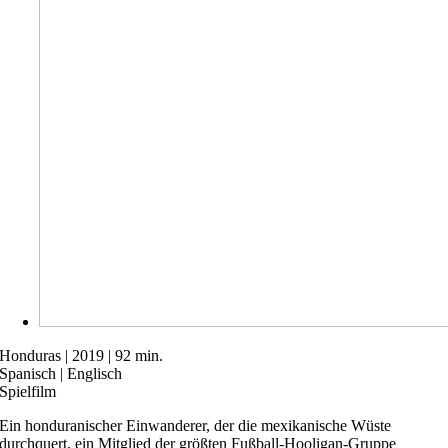
Honduras | 2019 | 92 min.
Spanisch | Englisch
Spielfilm
Ein honduranischer Einwanderer, der die mexikanische Wüste
durchquert, ein Mitglied der größten Fußball-Hooligan-Gruppe