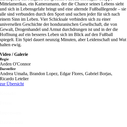
Mittelamerikas, ein Kameramann, der die Chance seines Lebens sieht
und sich in Lebensgefahr bringt und eine alternde Fußballlegende – sie
alle sind verbunden durch den Sport und suchen jeder für sich nach
einem Sinn im Leben. Vier Schicksale verbinden sich zu einer
universellen Geschichte der honduranischen Gesellschaft, die von
Gewalt, Drogenhandel und Armut durchdrungen ist und in der die
Hoffnung auf ein besseres Leben sich im Blick auf den Fußball
spiegelt. Ein Spiel dauert neunzig Minuten, aber Leidenschaft und Wut
halten ewig.
Video / Galerie
Regie
Aeden O'Connor
Darsteller
Andrea Umaña, Brandon Lopez, Edgar Flores, Gabriel Borjas,
Ricardo Letelier
zur Übersicht
Kontakt
Presse
Impressum
Datenschutz