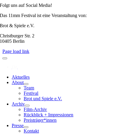
Folgt uns auf Social Media!
Das 11mm Festival ist eine Veranstaltung von:
Brot & Spiele e.V.
Christburger Str. 2
10405 Berlin
Page load link
Aktuelles
About
Team
Festival
Brot und Spiele e.V.
Archiv
Film-Archiv
Rückblick + Impressionen
Preisträger*innen
Presse
Kontakt