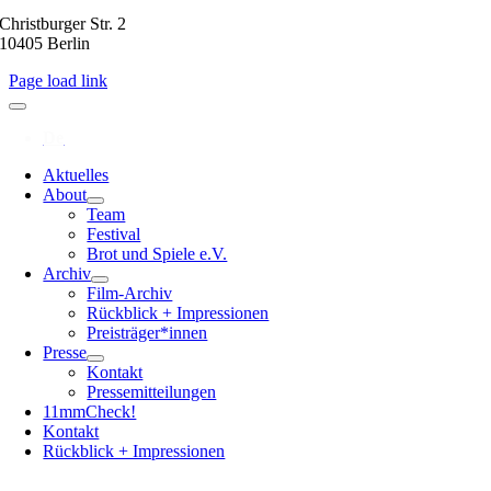
Christburger Str. 2
10405 Berlin
Page load link
Aktuelles
About
Team
Festival
Brot und Spiele e.V.
Archiv
Film-Archiv
Rückblick + Impressionen
Preisträger*innen
Presse
Kontakt
Pressemitteilungen
11mmCheck!
Kontakt
Rückblick + Impressionen