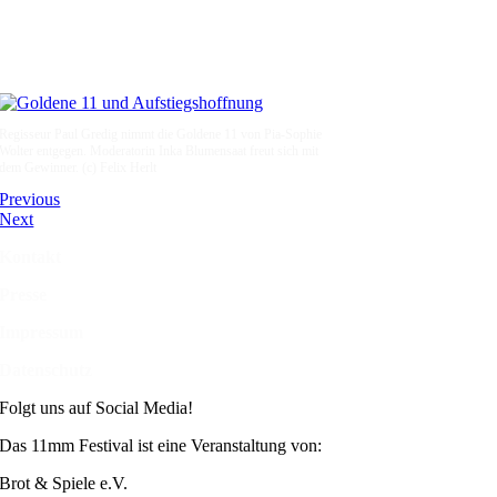
Regisseur Paul Gredig nimmt die Goldene 11 von Pia-Sophie
Wolter entgegen. Moderatorin Inka Blumensaat freut sich mit
dem Gewinner. (c) Felix Herlt
Previous
Next
Kontakt
Presse
Impressum
Datenschutz
Folgt uns auf Social Media!
Das 11mm Festival ist eine Veranstaltung von:
Brot & Spiele e.V.