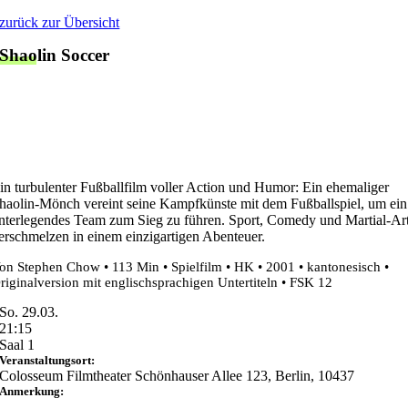
Zum
zurück zur Übersicht
Inhalt
Shaolin Soccer
springen
in turbulenter Fußballfilm voller Action und Humor: Ein ehemaliger
haolin-Mönch vereint seine Kampfkünste mit dem Fußballspiel, um ein
nterlegendes Team zum Sieg zu führen. Sport, Comedy und Martial-Ar
erschmelzen in einem einzigartigen Abenteuer.
on Stephen Chow • 113 Min • Spielfilm • HK • 2001 • kantonesisch •
riginalversion mit englischsprachigen Untertiteln • FSK 12
So. 29.03.
21:15
Saal 1
Veranstaltungsort:
Colosseum Filmtheater Schönhauser Allee 123, Berlin, 10437
Anmerkung: