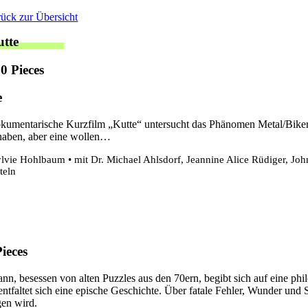
Zum
rück zur Übersicht
Inhalt
tte
springen
0 Pieces
e
kumentarische Kurzfilm „Kutte“ untersucht das Phänomen Metal/Biker/Fu
haben, aber eine wollen…
lvie Hohlbaum • mit Dr. Michael Ahlsdorf, Jeannine Alice Rüdiger, John
teln
ieces
nn, besessen von alten Puzzles aus den 70ern, begibt sich auf eine phi
entfaltet sich eine epische Geschichte. Über fatale Fehler, Wunder und
gen wird.