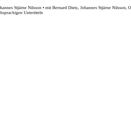
hannes Stjärne Nilsson • mit Bernard Dietz, Johannes Stjärne Nilsson, Ol
chsprachigen Untertiteln