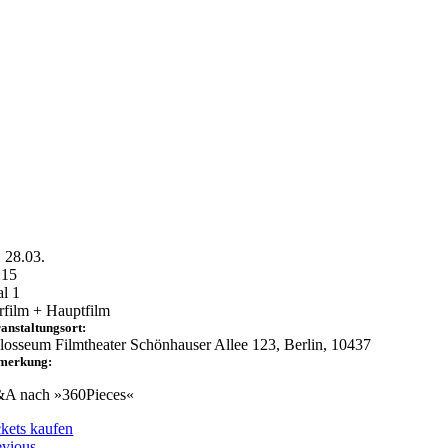
. 28.03.
:15
al 1
rfilm + Hauptfilm
anstaltungsort:
losseum Filmtheater Schönhauser Allee 123, Berlin, 10437
merkung:
A nach »360Pieces«
ckets kaufen
evious