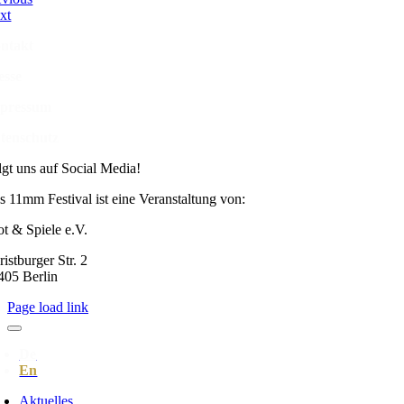
xt
ntakt
esse
pressum
tenschutz
lgt uns auf Social Media!
s 11mm Festival ist eine Veranstaltung von:
ot & Spiele e.V.
istburger Str. 2
405 Berlin
Page load link
Aktuelles