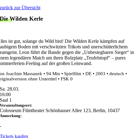
Zum
zurück zur Übersicht
Inhalt
Die Wilden Kerle
springen
lles ist gut, solange du Wild bist! Die Wilden Kerle kämpfen auf
taubigem Boden mit verschwitzten Trikots und unerschütterlichem
eamgeist. Leon führt die Bande gegen die „Unbesiegbaren Sieger“ in
inem legendären Match um ihren Bolzplatz „Teufelstopf“ – pures
ommerferien-Feeling auf der großen Leinwand.
on Joachim Massanek • 94 Min • Spielfilm • DE • 2003 • deutsch •
riginalversion ohne Untertitel • FSK 0
Sa. 28.03.
16:00
Saal 1
Veranstaltungsort:
Colosseum Filmtheater Schönhauser Allee 123, Berlin, 10437
Anmerkung:
-
Tickets kaufen