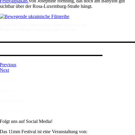
Festivalplakats
von Josephine Henning, das hoch am Babylon gut
sichtbar über der Rosa-Luxemburg-Straße hängt.
11mm2022 Ukraine-Reihe zum Film Home Games mit Daria
Buteiko und Katharyna Chernii Copyright Felix Herlt
Previous
Next
Kontakt
Presse
Impressum
Datenschutz
Folgt uns auf Social Media!
Das 11mm Festival ist eine Veranstaltung von: