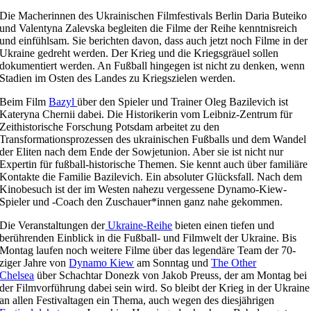
Die Macherinnen des Ukrainischen Filmfestivals Berlin Daria Buteiko
und Valentyna Zalevska begleiten die Filme der Reihe kenntnisreich
und einfühlsam. Sie berichten davon, dass auch jetzt noch Filme in der
Ukraine gedreht werden. Der Krieg und die Kriegsgräuel sollen
dokumentiert werden. An Fußball hingegen ist nicht zu denken, wenn
Stadien im Osten des Landes zu Kriegszielen werden.
Beim Film
Bazyl
über den Spieler und Trainer Oleg Bazilevich ist
Kateryna Chernii dabei. Die Historikerin vom Leibniz-Zentrum für
Zeithistorische Forschung Potsdam arbeitet zu den
Transformationsprozessen des ukrainischen Fußballs und dem Wandel
der Eliten nach dem Ende der Sowjetunion. Aber sie ist nicht nur
Expertin für fußball-historische Themen. Sie kennt auch über familiäre
Kontakte die Familie Bazilevich. Ein absoluter Glücksfall. Nach dem
Kinobesuch ist der im Westen nahezu vergessene Dynamo-Kiew-
Spieler und -Coach den Zuschauer*innen ganz nahe gekommen.
Die Veranstaltungen der
Ukraine-Reihe
bieten einen tiefen und
berührenden Einblick in die Fußball- und Filmwelt der Ukraine. Bis
Montag laufen noch weitere Filme über das legendäre Team der 70-
ziger Jahre von
Dynamo Kiew
am Sonntag und
The Other
Chelsea
über Schachtar Donezk von Jakob Preuss, der am Montag bei
der Filmvorführung dabei sein wird. So bleibt der Krieg in der Ukraine
an allen Festivaltagen ein Thema, auch wegen des diesjährigen