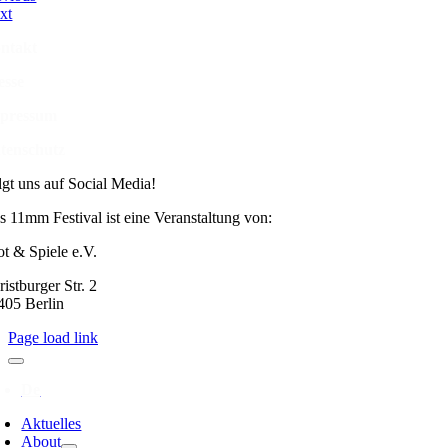
xt
ntakt
esse
pressum
tenschutz
lgt uns auf Social Media!
s 11mm Festival ist eine Veranstaltung von:
ot & Spiele e.V.
istburger Str. 2
405 Berlin
Page load link
Aktuelles
About