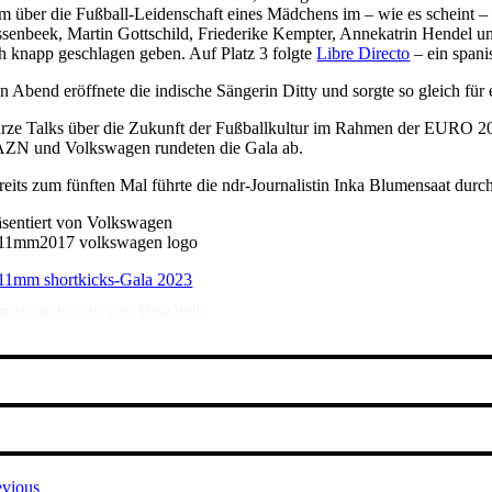
lm über die Fußball-Leidenschaft eines Mädchens im – wie es scheint –
ssenbeek, Martin Gottschild, Friederike Kempter, Annekatrin Hendel u
ch knapp geschlagen geben. Auf Platz 3 folgte
Libre Directo
– ein spani
n Abend eröffnete die indische Sängerin Ditty und sorgte so gleich für
rze Talks über die Zukunft der Fußballkultur im Rahmen der EURO 202
ZN und Volkswagen rundeten die Gala ab.
reits zum fünften Mal führte die ndr-Journalistin Inka Blumensaat dur
äsentiert von Volkswagen
m shortkicks-Gala , Foto: Manja Wolff
evious