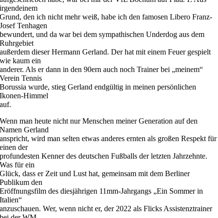
irgendeinem
Grund, den ich nicht mehr weiß, habe ich den famosen Libero Franz-
Josef Tenhagen
bewundert, und da war bei dem sympathischen Underdog aus dem
Ruhrgebiet
außerdem dieser Hermann Gerland. Der hat mit einem Feuer gespielt
wie kaum ein
anderer. Als er dann in den 90ern auch noch Trainer bei „meinem“
Verein Tennis
Borussia wurde, stieg Gerland endgültig in meinen persönlichen
Ikonen-Himmel
auf.
Wenn man heute nicht nur Menschen meiner Generation auf den
Namen Gerland
anspricht, wird man selten etwas anderes ernten als großen Respekt für
einen der
profundesten Kenner des deutschen Fußballs der letzten Jahrzehnte.
Was für ein
Glück, dass er Zeit und Lust hat, gemeinsam mit dem Berliner
Publikum den
Eröffnungsfilm des diesjährigen 11mm-Jahrgangs „Ein Sommer in
Italien“
anzuschauen. Wer, wenn nicht er, der 2022 als Flicks Assistenztrainer
bei der WM