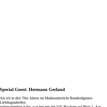
Special Guest: Hermann Gerland
Als ich in den 70er Jahren im Matheunterricht Bundesligisten-
Lieblingstabellen
aufgeschrieben habe, war bei mir der VfL Bochum auf Platz 1. Aus