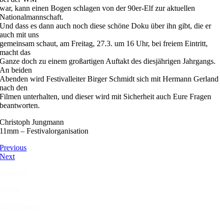
war, kann einen Bogen schlagen von der 90er-Elf zur aktuellen
Nationalmannschaft.
Und dass es dann auch noch diese schöne Doku über ihn gibt, die er
auch mit uns
gemeinsam schaut, am Freitag, 27.3. um 16 Uhr, bei freiem Eintritt,
macht das
Ganze doch zu einem großartigen Auftakt des diesjährigen Jahrgangs.
An beiden
Abenden wird Festivalleiter Birger Schmidt sich mit Hermann Gerland
nach den
Filmen unterhalten, und dieser wird mit Sicherheit auch Eure Fragen
beantworten.
Christoph Jungmann
11mm – Festivalorganisation
Previous
Next
Kontakt
Presse
Impressum