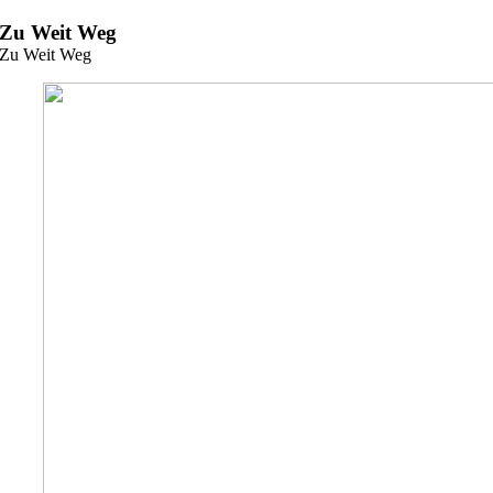
Zum
Zu Weit Weg
Inhalt
Zu Weit Weg
springen