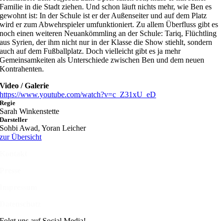
Familie in die Stadt ziehen. Und schon läuft nichts mehr, wie Ben es
gewohnt ist: In der Schule ist er der Außenseiter und auf dem Platz
wird er zum Abwehrspieler umfunktioniert. Zu allem Überfluss gibt es
noch einen weiteren Neuankömmling an der Schule: Tariq, Flüchtling
aus Syrien, der ihm nicht nur in der Klasse die Show stiehlt, sondern
auch auf dem Fußballplatz. Doch vielleicht gibt es ja mehr
Gemeinsamkeiten als Unterschiede zwischen Ben und dem neuen
Kontrahenten.
Video / Galerie
https://www.youtube.com/watch?v=c_Z31xU_eD
Regie
Sarah Winkenstette
Darsteller
Sohbi Awad, Yoran Leicher
zur Übersicht
Kontakt
Presse
Impressum
Datenschutz
Folgt uns auf Social Media!