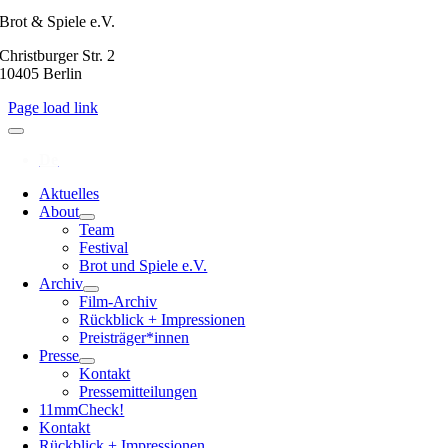
Brot & Spiele e.V.
Christburger Str. 2
10405 Berlin
Page load link
Aktuelles
About
Team
Festival
Brot und Spiele e.V.
Archiv
Film-Archiv
Rückblick + Impressionen
Preisträger*innen
Presse
Kontakt
Pressemitteilungen
11mmCheck!
Kontakt
Rückblick + Impressionen