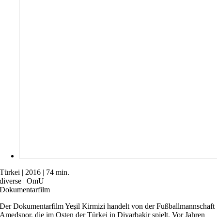
Türkei | 2016 | 74 min.
diverse | OmU
Dokumentarfilm
Der Dokumentarfilm Yeşil Kirmizi handelt von der Fußballmannschaft
Amedspor, die im Osten der Türkei in Diyarbakir spielt. Vor Jahren