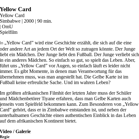
Zum
Yellow Card
Inhalt
Yellow Card
springen
Simbabwe | 2000 | 90 min.
| OmU
Spielfilm
„Yellow Card” wird eine Geschichte erzählt, die sich auf die eine
In
oder andere Art an jedem Ort der Welt so zutragen könnte. Der Junge
liebt ein Mädchen. Der Junge liebt den Fußball. Der Junge verliebt sic
in ein anderes Mädchen. So einfach so gut, so spielt das Leben. Aber,
führt uns „Yellow Card” vor Augen, so einfach läuft es leider nicht
immer. Es gibt Momente, in denen man Verantwortung für das
übernehmen muss, was man angestellt hat. Die Gelbe Karte ist im
Fußball keine erfreuliche Sache. Und im wahren Leben?
Im größten afrikanischen Filmhit der letzten Jahre muss der Schüler
und Mädchenbetörer Tiyane erfahren, dass man Gelbe Karten auch
jenseits vom Spielfeld bekommen kann. Zum Besonderen von „Yellow
Card” gehört, dass er in Zimbabwe entstanden ist, und neben der
unterhaltsamen Geschichte einen authentischen Einblick in das Leben
auf dem afrikanischen Kontinent bietet.
Video / Galerie
Regie