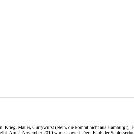
funden. Krieg, Mauer, Currywurst (Nein, die kommt nicht aus Hamburg!),
t gibt. Am 2. November 2019 war es soweit. Der „Klub der Schlosserjun