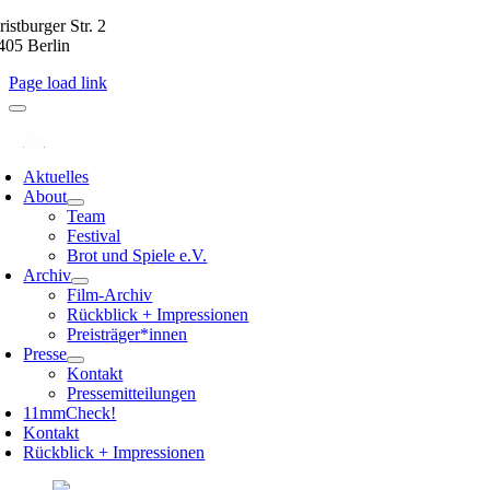
istburger Str. 2
405 Berlin
Page load link
Aktuelles
About
Team
Festival
Brot und Spiele e.V.
Archiv
Film-Archiv
Rückblick + Impressionen
Preisträger*innen
Presse
Kontakt
Pressemitteilungen
11mmCheck!
Kontakt
Rückblick + Impressionen