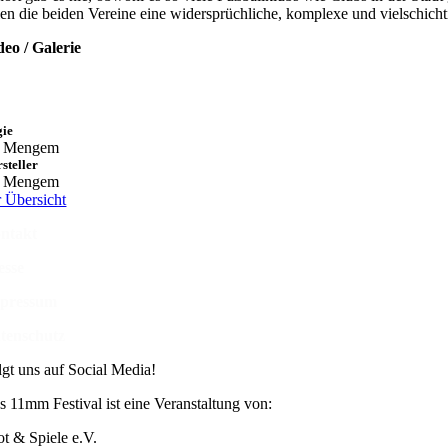
ilen die beiden Vereine eine widersprüchliche, komplexe und vielschichti
deo / Galerie
gie
i Mengem
steller
i Mengem
r Übersicht
ntakt
esse
pressum
tenschutz
lgt uns auf Social Media!
s 11mm Festival ist eine Veranstaltung von:
ot & Spiele e.V.