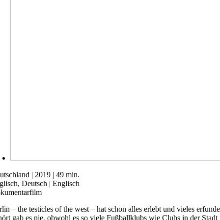
utschland | 2019 | 49 min.
glisch, Deutsch | Englisch
kumentarfilm
rlin – the testicles of the west – hat schon alles erlebt und vieles er
hört gab es nie, obwohl es so viele Fußballklubs wie Clubs in der Stad