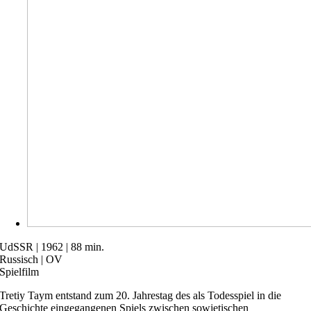
UdSSR | 1962 | 88 min.
Russisch | OV
Spielfilm
Tretiy Taym entstand zum 20. Jahrestag des als Todesspiel in die
Geschichte eingegangenen Spiels zwischen sowjetischen