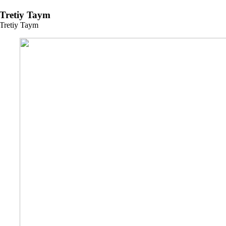
Zum
Tretiy Taym
Inhalt
Tretiy Taym
springen