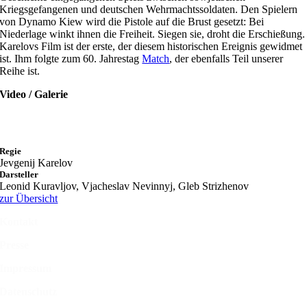
Kriegsgefangenen und deutschen Wehrmachtssoldaten. Den Spielern
von Dynamo Kiew wird die Pistole auf die Brust gesetzt: Bei
Niederlage winkt ihnen die Freiheit. Siegen sie, droht die Erschießung.
Karelovs Film ist der erste, der diesem historischen Ereignis gewidmet
ist. Ihm folgte zum 60. Jahrestag
Match
, der ebenfalls Teil unserer
Reihe ist.
Video / Galerie
Regie
Jevgenij Karelov
Darsteller
Leonid Kuravljov, Vjacheslav Nevinnyj, Gleb Strizhenov
zur Übersicht
Kontakt
Presse
Impressum
Datenschutz