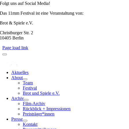
Folgt uns auf Social Media!
Das 11mm Festival ist eine Veranstaltung von:
Brot & Spiele e.V.
Christburger Str. 2
10405 Berlin
Page load link
Aktuelles
About
Team
Festival
Brot und Spiele e.V.
Archiv
Film-Archiv
Rückblick + Impressionen
Preisträger*innen
Presse
Kontakt