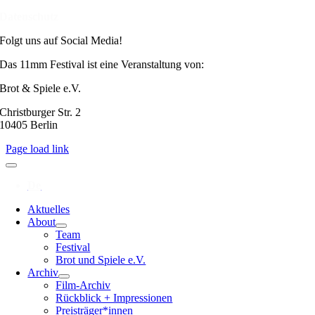
Datenschutz
Folgt uns auf Social Media!
Das 11mm Festival ist eine Veranstaltung von:
Brot & Spiele e.V.
Christburger Str. 2
10405 Berlin
Page load link
Aktuelles
About
Team
Festival
Brot und Spiele e.V.
Archiv
Film-Archiv
Rückblick + Impressionen
Preisträger*innen