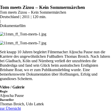
Zum
Tom meets Zizou – Kein Sommermärchen
Inhalt
Tom meets Zizou – Kein Sommermärchen
springen
Deutschland | 2011 | 120 min.
|
Dokumentarfilm
Seit knapp 10 Jahren begleitet Filmemacher Aljoscha Pause nun die
Karriere des ungewöhnlichen Fußballers Thomas Broich. Nach Jahren
bei Gladbach, Köln und Nürnberg verließ der unzufrieden die
Bundesliga und fand sein Glück beim australischen Erstligisten
Brisbane Roar, wo er zum Publikumsliebling wurde. Eine
bemerkenswerte Dokumentation über Hoffnungen, Erfolg und
grandioses Scheitern.
Video / Galerie
Regie
Aljoscha Pause
Darsteller
Thomas Broich, Udo Lattek
zur Übersicht