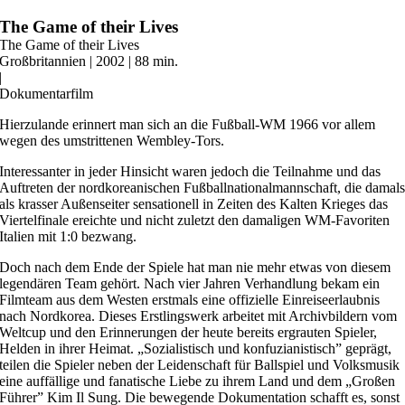
Zum
The Game of their Lives
Inhalt
The Game of their Lives
springen
Großbritannien | 2002 | 88 min.
|
Dokumentarfilm
Hierzulande erinnert man sich an die Fußball-WM 1966 vor allem
wegen des umstrittenen Wembley-Tors.
Interessanter in jeder Hinsicht waren jedoch die Teilnahme und das
Auftreten der nordkoreanischen Fußballnationalmannschaft, die damal
als krasser Außenseiter sensationell in Zeiten des Kalten Krieges das
Viertelfinale ereichte und nicht zuletzt den damaligen WM-Favoriten
Italien mit 1:0 bezwang.
Doch nach dem Ende der Spiele hat man nie mehr etwas von diesem
legendären Team gehört. Nach vier Jahren Verhandlung bekam ein
Filmteam aus dem Westen erstmals eine offizielle Einreiseerlaubnis
nach Nordkorea. Dieses Erstlingswerk arbeitet mit Archivbildern vom
Weltcup und den Erinnerungen der heute bereits ergrauten Spieler,
Helden in ihrer Heimat. „Sozialistisch und konfuzianistisch” geprägt,
teilen die Spieler neben der Leidenschaft für Ballspiel und Volksmusik
eine auffällige und fanatische Liebe zu ihrem Land und dem „Großen
Führer” Kim Il Sung. Die bewegende Dokumentation schafft es, sonst