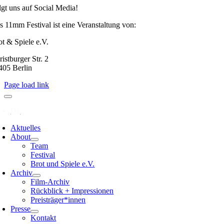
lgt uns auf Social Media!
s 11mm Festival ist eine Veranstaltung von:
ot & Spiele e.V.
istburger Str. 2
405 Berlin
Page load link
Aktuelles
About
Team
Festival
Brot und Spiele e.V.
Archiv
Film-Archiv
Rückblick + Impressionen
Preisträger*innen
Presse
Kontakt