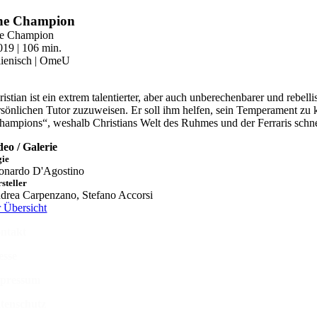
Zum
he Champion
Inhalt
e Champion
springen
2019 | 106 min.
alienisch | OmeU
ristian ist ein extrem talentierter, aber auch unberechenbarer und rebe
rsönlichen Tutor zuzuweisen. Er soll ihm helfen, sein Temperament zu ko
hampions“, weshalb Christians Welt des Ruhmes und der Ferraris schnell
deo / Galerie
gie
onardo D'Agostino
steller
drea Carpenzano, Stefano Accorsi
r Übersicht
ntakt
esse
pressum
tenschutz