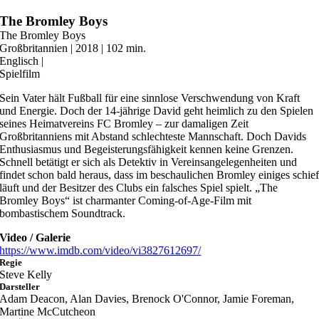
Zum
The Bromley Boys
Inhalt
The Bromley Boys
springen
Großbritannien | 2018 | 102 min.
Englisch |
Spielfilm
Sein Vater hält Fußball für eine sinnlose Verschwendung von Kraft
und Energie. Doch der 14-jährige David geht heimlich zu den Spielen
seines Heimatvereins FC Bromley – zur damaligen Zeit
Großbritanniens mit Abstand schlechteste Mannschaft. Doch Davids
Enthusiasmus und Begeisterungsfähigkeit kennen keine Grenzen.
Schnell betätigt er sich als Detektiv in Vereinsangelegenheiten und
findet schon bald heraus, dass im beschaulichen Bromley einiges schie
läuft und der Besitzer des Clubs ein falsches Spiel spielt. „The
Bromley Boys“ ist charmanter Coming-of-Age-Film mit
bombastischem Soundtrack.
Video / Galerie
https://www.imdb.com/video/vi3827612697/
Regie
Steve Kelly
Darsteller
Adam Deacon, Alan Davies, Brenock O'Connor, Jamie Foreman,
Martine McCutcheon