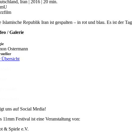
utschland, Iran | 2016 | 20 min.
OmU
rzfilm
e Islamische Republik Iran ist gespalten – in rot und blau. Es ist der
deo / Galerie
gie
mon Ostermann
steller
r Übersicht
ntakt
esse
pressum
tenschutz
lgt uns auf Social Media!
s 11mm Festival ist eine Veranstaltung von:
ot & Spiele e.V.