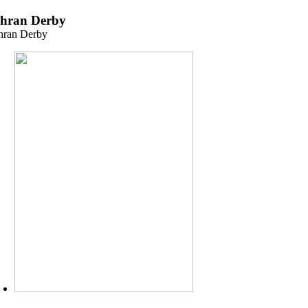
Zum
ehran Derby
Inhalt
hran Derby
springen