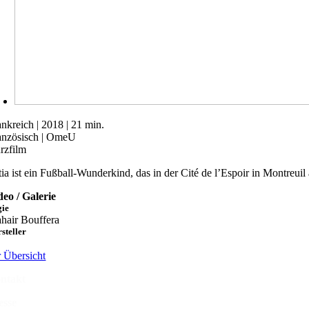
ankreich | 2018 | 21 min.
anzösisch | OmeU
rzfilm
tia ist ein Fußball-Wunderkind, das in der Cité de l’Espoir in Montreui
deo / Galerie
gie
hair Bouffera
steller
r Übersicht
ntakt
esse