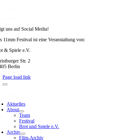
pressum
tenschutz
lgt uns auf Social Media!
s 11mm Festival ist eine Veranstaltung von:
ot & Spiele e.V.
istburger Str. 2
405 Berlin
Page load link
Aktuelles
About
Team
Festival
Brot und Spiele e.V.
Archiv
Film-Archiv