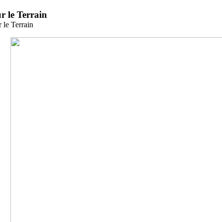
Zum
r le Terrain
Inhalt
 le Terrain
springen