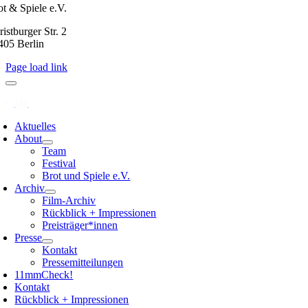
ot & Spiele e.V.
istburger Str. 2
405 Berlin
Page load link
Aktuelles
About
Team
Festival
Brot und Spiele e.V.
Archiv
Film-Archiv
Rückblick + Impressionen
Preisträger*innen
Presse
Kontakt
Pressemitteilungen
11mmCheck!
Kontakt
Rückblick + Impressionen