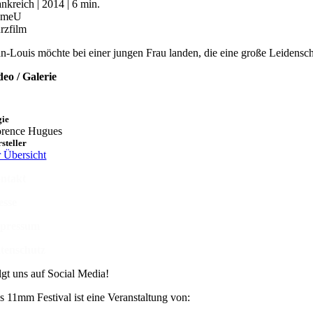
ankreich | 2014 | 6 min.
OmeU
rzfilm
an-Louis möchte bei einer jungen Frau landen, die eine große Leidensch
deo / Galerie
gie
orence Hugues
steller
r Übersicht
ntakt
esse
pressum
tenschutz
lgt uns auf Social Media!
s 11mm Festival ist eine Veranstaltung von: