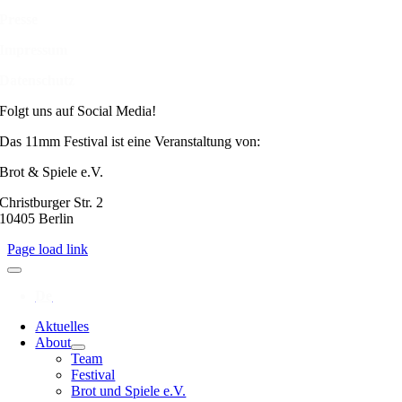
Presse
Impressum
Datenschutz
Folgt uns auf Social Media!
Das 11mm Festival ist eine Veranstaltung von:
Brot & Spiele e.V.
Christburger Str. 2
10405 Berlin
Page load link
Aktuelles
About
Team
Festival
Brot und Spiele e.V.