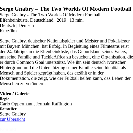
Zum
Serge Gnabry – The Two Worlds Of Modern Football
Inhalt
Serge Gnabry - The Two Worlds Of Modern Football
springen
Elfenbeinküste, Deutschland | 2019 | 13 min.
Deutsch | Deutsch
Kurzfilm
Serge Gnabry, deutscher Nationalspieler und Meister und Pokalsieger
mit Bayern München, hat Erfolg. In Begleitung eines Filmteams reist
der 24-Jährige an die Elfenbeinküste, das Geburtsland seines Vaters,
um seine Familie und TackleAfrica zu besuchen, eine Organisation, di
er durch Common Goal unterstützt. Wie ihn sein deutsch-ivorischer
Hintergrund und die Unterstützung seiner Familie seine Identität als
Mensch und Spieler geprägt haben, das erzählt er in der
Dokumentation, die zeigt, wie der Fußball helfen kann, das Leben der
Menschen zu verändern.
Video / Galerie
Regie
Carlo Oppermann, Jermain Raffington
Darsteller
Serge Gnabry
zur Übersicht
Kontakt