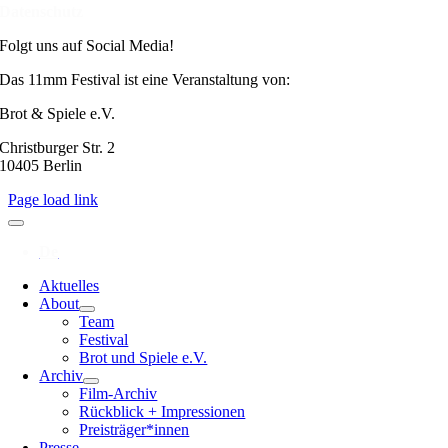
Datenschutz
Folgt uns auf Social Media!
Das 11mm Festival ist eine Veranstaltung von:
Brot & Spiele e.V.
Christburger Str. 2
10405 Berlin
Page load link
Aktuelles
About
Team
Festival
Brot und Spiele e.V.
Archiv
Film-Archiv
Rückblick + Impressionen
Preisträger*innen
Presse