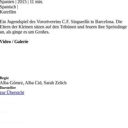
Spanien | 2015 | 11 min.
Spanisch |
Kurzfilm
Ein Jugendspiel des Vorortvereins C.F. Singuerlín in Barcelona. Die
Eltern der Kleinen sitzen auf den Tribünen und feuern ihre Sprösslinge
an, als ginge es um Großes.
Video / Galerie
Regie
Alba Gómez, Alba Cid, Sarah Zelich
Darsteller
zur Übersicht
Kontakt
Presse
Impressum