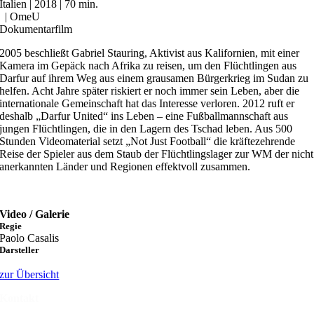
Italien | 2018 | 70 min.
| OmeU
Dokumentarfilm
2005 beschließt Gabriel Stauring, Aktivist aus Kalifornien, mit einer
Kamera im Gepäck nach Afrika zu reisen, um den Flüchtlingen aus
Darfur auf ihrem Weg aus einem grausamen Bürgerkrieg im Sudan zu
helfen. Acht Jahre später riskiert er noch immer sein Leben, aber die
internationale Gemeinschaft hat das Interesse verloren. 2012 ruft er
deshalb „Darfur United“ ins Leben – eine Fußballmannschaft aus
jungen Flüchtlingen, die in den Lagern des Tschad leben. Aus 500
Stunden Videomaterial setzt „Not Just Football“ die kräftezehrende
Reise der Spieler aus dem Staub der Flüchtlingslager zur WM der nicht
anerkannten Länder und Regionen effektvoll zusammen.
Video / Galerie
Regie
Paolo Casalis
Darsteller
zur Übersicht
Kontakt