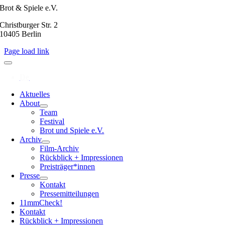
Brot & Spiele e.V.
Christburger Str. 2
10405 Berlin
Page load link
Aktuelles
About
Team
Festival
Brot und Spiele e.V.
Archiv
Film-Archiv
Rückblick + Impressionen
Preisträger*innen
Presse
Kontakt
Pressemitteilungen
11mmCheck!
Kontakt
Rückblick + Impressionen