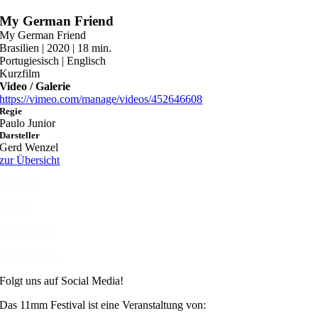
Zum
My German Friend
Inhalt
My German Friend
springen
Brasilien | 2020 | 18 min.
Portugiesisch | Englisch
Kurzfilm
Video / Galerie
https://vimeo.com/manage/videos/452646608
Regie
Paulo Junior
Darsteller
Gerd Wenzel
zur Übersicht
Kontakt
Presse
Impressum
Datenschutz
Folgt uns auf Social Media!
Das 11mm Festival ist eine Veranstaltung von: