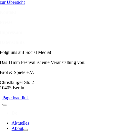
zur Übersicht
Kontakt
Presse
Impressum
Datenschutz
Folgt uns auf Social Media!
Das 11mm Festival ist eine Veranstaltung von:
Brot & Spiele e.V.
Christburger Str. 2
10405 Berlin
Page load link
Aktuelles
About