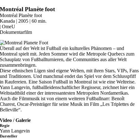
Zum
Montréal Planète foot
Inhalt
Montréal Planète foot
springen
Kanada | 2005 | 60 min.
| OmeU
Dokumentarfilm
Überall auf der Welt ist Fußball ein kulturelles Phänomen – und
Montreal spielt mit. Jeden Sommer wird die Metropole Quebecs zum
Schauplatz von Fußballturnieren, die Communities aus aller Welt
zusammenbringen.
Diese ethnischen Ligen sind eigene Welten, mit ihren Stars, VIPs, Fans
und Traditionen. Und manchmal endet das Spiel vor dem Schlusspfiff
in Raufereien. Eine Saison Fußball in Montreal ist wie eine Weltreise.
Yann Langevin, fußballleidenschaftlicher Regisseur, zeichnet hier ein
Weltstadtbild einer der interessantesten Metropolen Nordamerikas.
Auch die Filmmusik ist von einem weiteren Fußballnarr: Benoît
Charest, Oscar-Preisträger für seine Musik im Film „Les Triplettes de
Belleville“.
Video / Galerie
Regie
Yann Langevin
Darsteller