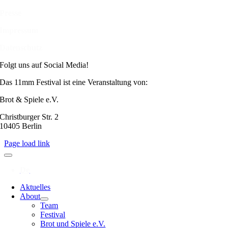
Presse
Impressum
Datenschutz
Folgt uns auf Social Media!
Das 11mm Festival ist eine Veranstaltung von:
Brot & Spiele e.V.
Christburger Str. 2
10405 Berlin
Page load link
Aktuelles
About
Team
Festival
Brot und Spiele e.V.