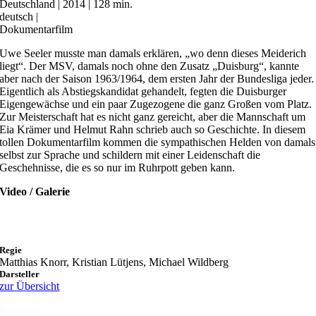
Deutschland | 2014 | 128 min.
deutsch |
Dokumentarfilm
Uwe Seeler musste man damals erklären, „wo denn dieses Meiderich
liegt“. Der MSV, damals noch ohne den Zusatz „Duisburg“, kannte
aber nach der Saison 1963/1964, dem ersten Jahr der Bundesliga jeder.
Eigentlich als Abstiegskandidat gehandelt, fegten die Duisburger
Eigengewächse und ein paar Zugezogene die ganz Großen vom Platz.
Zur Meisterschaft hat es nicht ganz gereicht, aber die Mannschaft um
Eia Krämer und Helmut Rahn schrieb auch so Geschichte. In diesem
tollen Dokumentarfilm kommen die sympathischen Helden von damals
selbst zur Sprache und schildern mit einer Leidenschaft die
Geschehnisse, die es so nur im Ruhrpott geben kann.
Video / Galerie
Regie
Matthias Knorr, Kristian Lütjens, Michael Wildberg
Darsteller
zur Übersicht
Kontakt