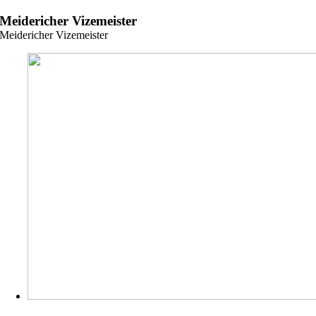
Zum
Meidericher Vizemeister
Inhalt
Meidericher Vizemeister
springen