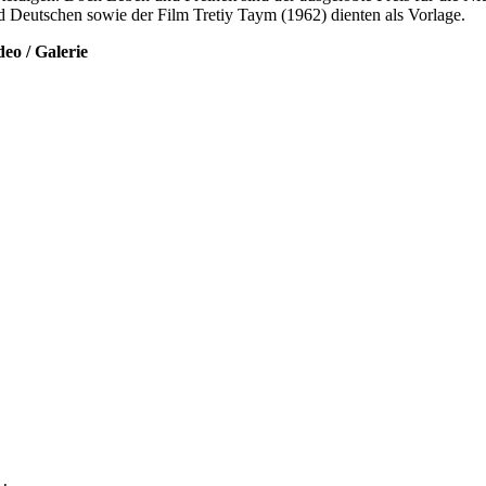
d Deutschen sowie der Film Tretiy Taym (1962) dienten als Vorlage.
deo / Galerie