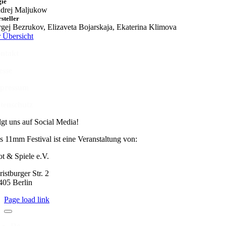
gie
drej Maljukow
steller
rgej Bezrukov, Elizaveta Bojarskaja, Ekaterina Klimova
r Übersicht
ntakt
esse
pressum
tenschutz
lgt uns auf Social Media!
s 11mm Festival ist eine Veranstaltung von:
ot & Spiele e.V.
istburger Str. 2
405 Berlin
Page load link