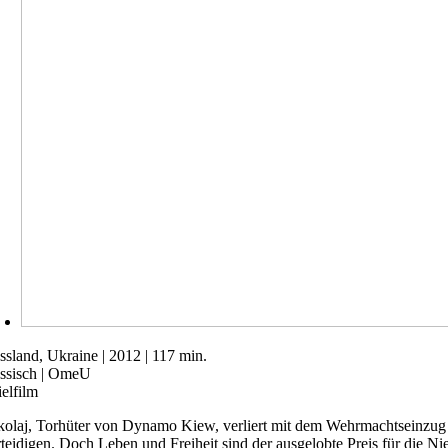
ssland, Ukraine | 2012 | 117 min.
ssisch | OmeU
ielfilm
kolaj, Torhüter von Dynamo Kiew, verliert mit dem Wehrmachtseinzug se
rteidigen. Doch Leben und Freiheit sind der ausgelobte Preis für die