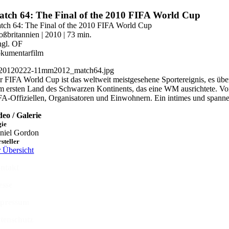
Zum
tch 64: The Final of the 2010 FIFA World Cup
Inhalt
tch 64: The Final of the 2010 FIFA World Cup
springen
oßbritannien | 2010 | 73 min.
engl. OF
kumentarfilm
r FIFA World Cup ist das weltweit meistgesehene Sportereignis, es über
m ersten Land des Schwarzen Kontinents, das eine WM ausrichtete. Vo
FA-Offiziellen, Organisatoren und Einwohnern. Ein intimes und spanne
deo / Galerie
gie
niel Gordon
steller
r Übersicht
ntakt
esse
pressum
tenschutz