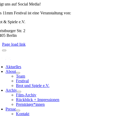
lgt uns auf Social Media!
s 11mm Festival ist eine Veranstaltung von:
ot & Spiele e.V.
istburger Str. 2
405 Berlin
Page load link
Aktuelles
About
Team
Festival
Brot und Spiele e.V.
Archiv
Film-Archiv
Rückblick + Impressionen
Preisträger*innen
Presse
Kontakt