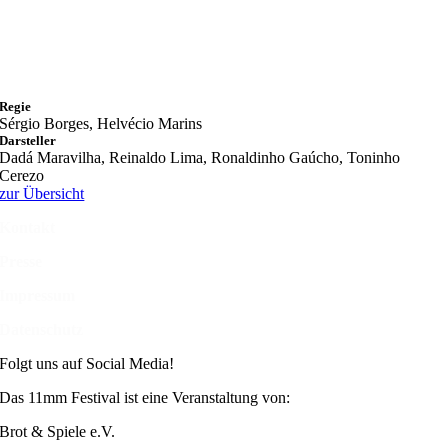
Regie
Sérgio Borges, Helvécio Marins
Darsteller
Dadá Maravilha, Reinaldo Lima, Ronaldinho Gaúcho, Toninho
Cerezo
zur Übersicht
Kontakt
Presse
Impressum
Datenschutz
Folgt uns auf Social Media!
Das 11mm Festival ist eine Veranstaltung von:
Brot & Spiele e.V.