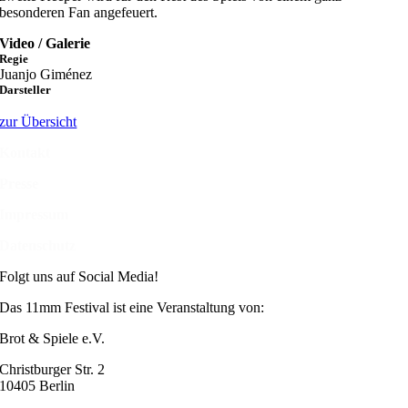
besonderen Fan angefeuert.
Video / Galerie
Regie
Juanjo Giménez
Darsteller
zur Übersicht
Kontakt
Presse
Impressum
Datenschutz
Folgt uns auf Social Media!
Das 11mm Festival ist eine Veranstaltung von:
Brot & Spiele e.V.
Christburger Str. 2
10405 Berlin