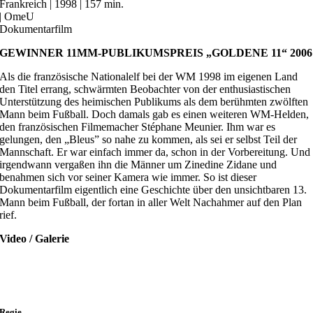
Frankreich | 1998 | 157 min.
| OmeU
Dokumentarfilm
GEWINNER 11MM-PUBLIKUMSPREIS „GOLDENE 11“ 2006
Als die französische Nationalelf bei der WM 1998 im eigenen Land
den Titel errang, schwärmten Beobachter von der enthusiastischen
Unterstützung des heimischen Publikums als dem berühmten zwölften
Mann beim Fußball. Doch damals gab es einen weiteren WM-Helden,
den französischen Filmemacher Stéphane Meunier. Ihm war es
gelungen, den „Bleus” so nahe zu kommen, als sei er selbst Teil der
Mannschaft. Er war einfach immer da, schon in der Vorbereitung. Und
irgendwann vergaßen ihn die Männer um Zinedine Zidane und
benahmen sich vor seiner Kamera wie immer. So ist dieser
Dokumentarfilm eigentlich eine Geschichte über den unsichtbaren 13.
Mann beim Fußball, der fortan in aller Welt Nachahmer auf den Plan
rief.
Video / Galerie
Regie