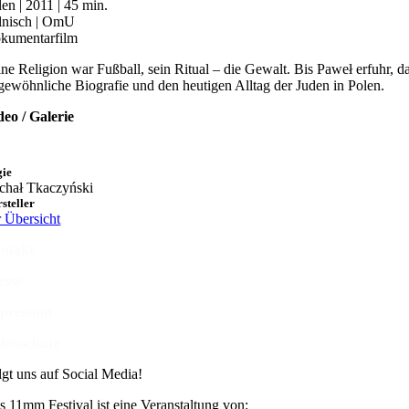
len | 2011 | 45 min.
lnisch | OmU
kumentarfilm
ine Religion war Fußball, sein Ritual – die Gewalt. Bis Paweł erfuhr, 
gewöhnliche Biografie und den heutigen Alltag der Juden in Polen.
deo / Galerie
gie
chał Tkaczyński
steller
r Übersicht
ntakt
esse
pressum
tenschutz
lgt uns auf Social Media!
s 11mm Festival ist eine Veranstaltung von: