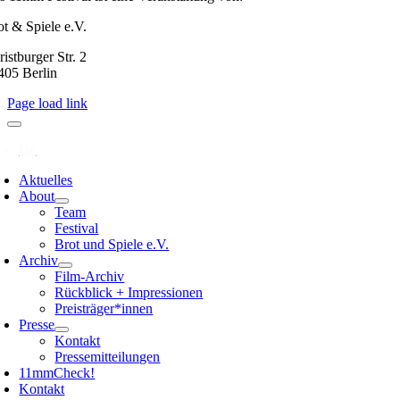
ot & Spiele e.V.
istburger Str. 2
405 Berlin
Page load link
Aktuelles
About
Team
Festival
Brot und Spiele e.V.
Archiv
Film-Archiv
Rückblick + Impressionen
Preisträger*innen
Presse
Kontakt
Pressemitteilungen
11mmCheck!
Kontakt