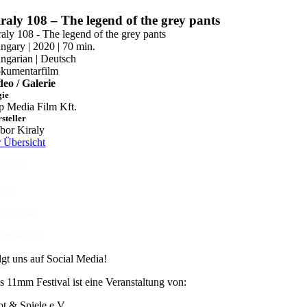
Zum
raly 108 – The legend of the grey pants
Inhalt
raly 108 - The legend of the grey pants
springen
ngary | 2020 | 70 min.
ngarian | Deutsch
kumentarfilm
deo / Galerie
gie
p Media Film Kft.
steller
bor Kiraly
r Übersicht
ntakt
esse
pressum
tenschutz
lgt uns auf Social Media!
s 11mm Festival ist eine Veranstaltung von:
ot & Spiele e.V.