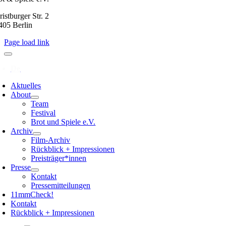
istburger Str. 2
405 Berlin
Page load link
Aktuelles
About
Team
Festival
Brot und Spiele e.V.
Archiv
Film-Archiv
Rückblick + Impressionen
Preisträger*innen
Presse
Kontakt
Pressemitteilungen
11mmCheck!
Kontakt
Rückblick + Impressionen