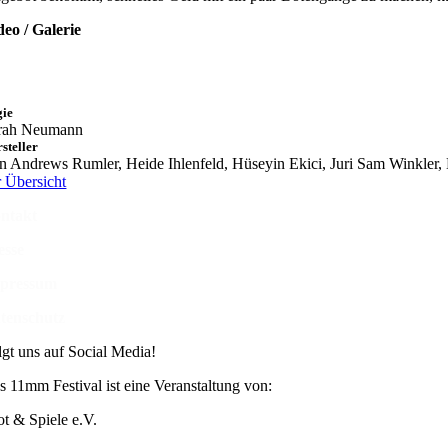
deo / Galerie
gie
rah Neumann
steller
n Andrews Rumler, Heide Ihlenfeld, Hüseyin Ekici, Juri Sam Winkler, 
r Übersicht
ntakt
esse
pressum
tenschutz
lgt uns auf Social Media!
s 11mm Festival ist eine Veranstaltung von:
ot & Spiele e.V.