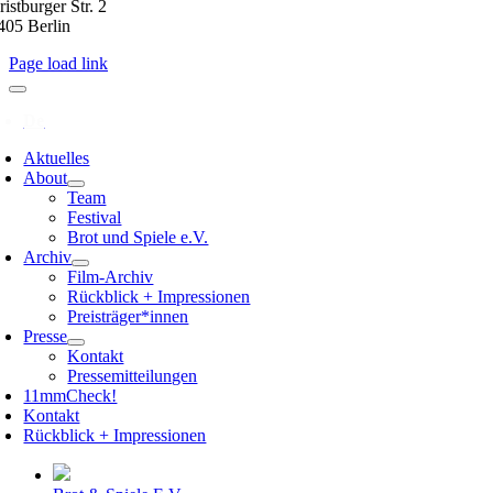
istburger Str. 2
405 Berlin
Page load link
Aktuelles
About
Team
Festival
Brot und Spiele e.V.
Archiv
Film-Archiv
Rückblick + Impressionen
Preisträger*innen
Presse
Kontakt
Pressemitteilungen
11mmCheck!
Kontakt
Rückblick + Impressionen