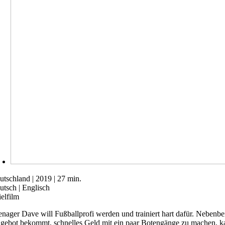
utschland | 2019 | 27 min.
utsch | Englisch
ielfilm
enager Dave will Fußballprofi werden und trainiert hart dafür. Nebenbe
gebot bekommt, schnelles Geld mit ein paar Botengänge zu machen, ka