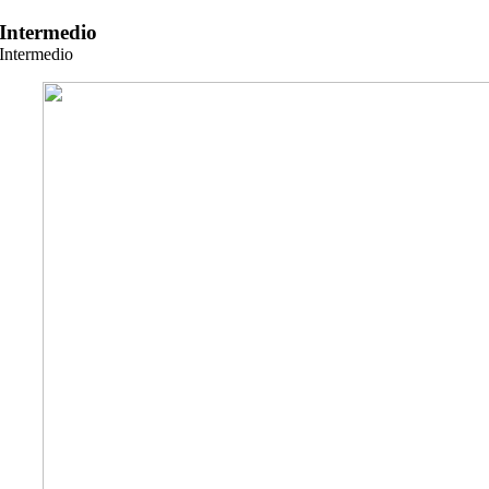
Zum
Intermedio
Inhalt
Intermedio
springen