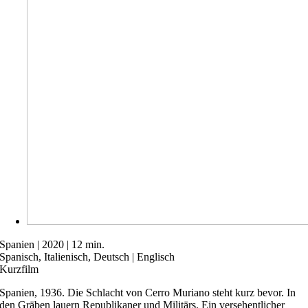
Spanien | 2020 | 12 min.
Spanisch, Italienisch, Deutsch | Englisch
Kurzfilm
Spanien, 1936. Die Schlacht von Cerro Muriano steht kurz bevor. In
den Gräben lauern Republikaner und Militärs. Ein versehentlicher