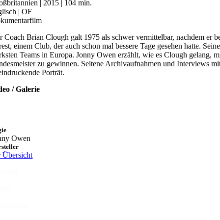
oßbritannien | 2015 | 104 min.
glisch | OF
kumentarfilm
r Coach Brian Clough galt 1975 als schwer vermittelbar, nachdem er b
rest, einem Club, der auch schon mal bessere Tage gesehen hatte. Seine 
ärksten Teams in Europa. Jonny Owen erzählt, wie es Clough gelang, mit
ndesmeister zu gewinnen. Seltene Archivaufnahmen und Interviews mit 
eindruckende Porträt.
deo / Galerie
gie
nny Owen
steller
r Übersicht
ntakt
esse
pressum