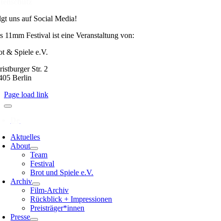
tenschutz
lgt uns auf Social Media!
s 11mm Festival ist eine Veranstaltung von:
ot & Spiele e.V.
istburger Str. 2
405 Berlin
Page load link
Aktuelles
About
Team
Festival
Brot und Spiele e.V.
Archiv
Film-Archiv
Rückblick + Impressionen
Preisträger*innen
Presse