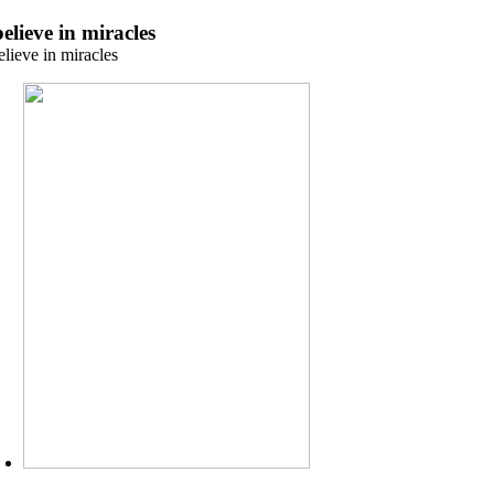
Zum
believe in miracles
Inhalt
elieve in miracles
springen