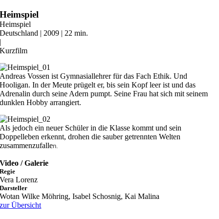
Zum
Heimspiel
Inhalt
Heimspiel
springen
Deutschland | 2009 | 22 min.
|
Kurzfilm
Andreas Vossen ist Gymnasiallehrer für das Fach Ethik. Und
Hooligan. In der Meute prügelt er, bis sein Kopf leer ist und das
Adrenalin durch seine Adern pumpt. Seine Frau hat sich mit seinem
dunklen Hobby arrangiert.
Als jedoch ein neuer Schüler in die Klasse kommt und sein
Doppelleben erkennt, drohen die sauber getrennten Welten
zusammenzufalle
n.
Video / Galerie
Regie
Vera Lorenz
Darsteller
Wotan Wilke Möhring, Isabel Schosnig, Kai Malina
zur Übersicht